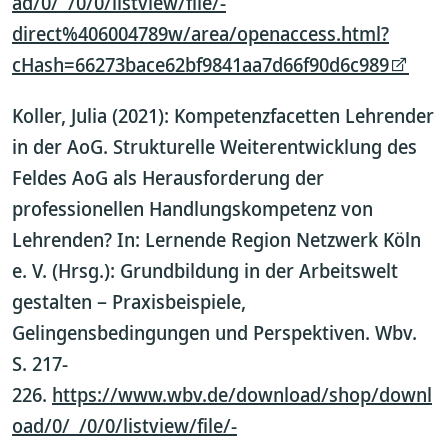
ad/0/_/0/0/listview/file/-
direct%406004789w/area/openaccess.html?
cHash=66273bace62bf9841aa7d66f90d6c989
Koller, Julia (2021): Kompetenzfacetten Lehrender
in der AoG. Strukturelle Weiterentwicklung des
Feldes AoG als Herausforderung der
professionellen Handlungskompetenz von
Lehrenden? In: Lernende Region Netzwerk Köln
e. V. (Hrsg.): Grundbildung in der Arbeitswelt
gestalten – Praxisbeispiele,
Gelingensbedingungen und Perspektiven. Wbv.
S. 217-
226.
https://www.wbv.de/download/shop/downl
oad/0/_/0/0/listview/file/-